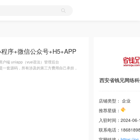
序+微信公众号+H5+APP
l 用户端 uniapp（vue语法）管理后台
端我们都是一套源码，所有涉及的第三方费用自己承担，
西安省钱兄网络科
店铺类型： 企业
推荐星级：
入驻时间：
2024-06-
联系电话：
1868189
官网链接：
https://pc