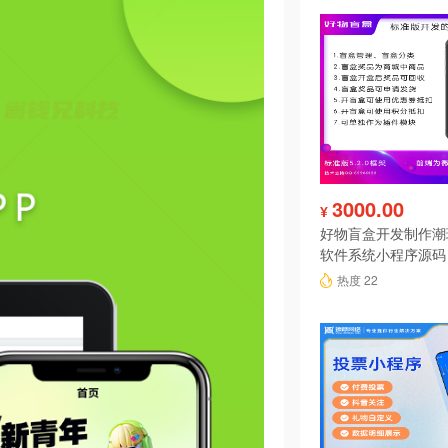
3000.00
¥
好物盲盒开发制作潮
软件系统小程序源码
热度 22