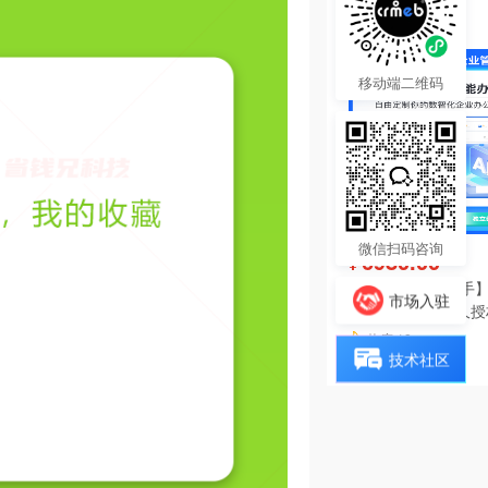
热度 18
移动端二维码
微信扫码咨询
6980.00
¥
【陀螺匠·企业助手】
市场入驻
理系统独立版永久授
热度 18
技术社区