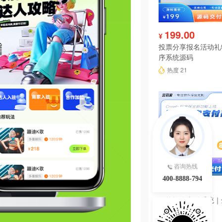
199.00
¥
投票分享报名活动礼
序系统源码
热度 21
咨询热线
400-8888-794
3980.00
¥
智能轮询支付系统｜
源码