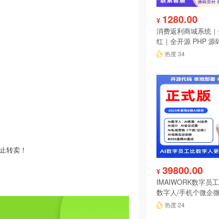
1280.00
¥
消费返利商城系统｜
红｜全开源 PHP 源
热度 34
禁止转卖！
39800.00
¥
IMAIWORK数字员工d
数字人/手机个微企微
陪练/电销/客服/法
热度 24