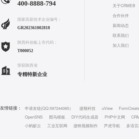
400-8888-794
关于CRMEB
合作伙伴
国家高新技术企业编号：
新闻动态
GR202361002818
联系我们
陕西科创板上市代码：
加入我们
T000052
荣获陕西省
专精特新企业
申请友链(QQ:597244065）
捷顺科技
uView
FormCreat
友情链接：
OpenSNS
图鸟模板
DIY代码生成器
PHP中文网
CR
小蚂蚁云
工业互联网
捷映视频制作
芦虎导航
多语言