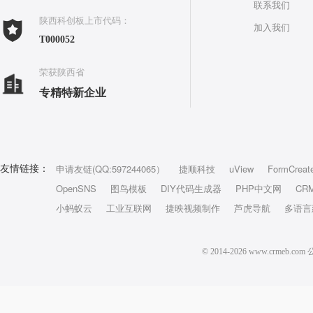
联系我们
陕西科创板上市代码：
加入我们
T000052
荣获陕西省
专精特新企业
申请友链(QQ:597244065）
捷顺科技
uView
FormCreat
友情链接：
OpenSNS
图鸟模板
DIY代码生成器
PHP中文网
CR
小蚂蚁云
工业互联网
捷映视频制作
芦虎导航
多语言
© 2014-2026 www.crm