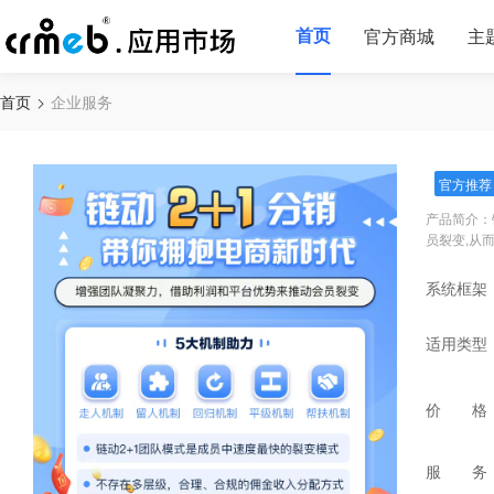
首页
官方商城
主
首页
企业服务
官方推荐
产品简介：
员裂变,从
系统框架
适用类型
价 格
服 务