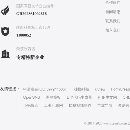
合作伙伴
国家高新技术企业编号：
新闻动态
GR202361002818
联系我们
陕西科创板上市代码：
加入我们
T000052
荣获陕西省
专精特新企业
申请友链(QQ:597244065）
捷顺科技
uView
FormCreat
友情链接：
OpenSNS
图鸟模板
DIY代码生成器
PHP中文网
CR
小蚂蚁云
工业互联网
捷映视频制作
芦虎导航
多语言
© 2014-2026 www.crm