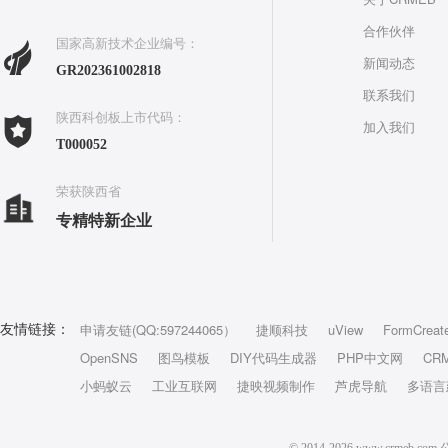
合作伙伴
国家高新技术企业编号：
新闻动态
GR202361002818
联系我们
陕西科创板上市代码：
加入我们
T000052
荣获陕西省
专精特新企业
申请友链(QQ:597244065）
捷顺科技
uView
FormCreat
友情链接：
OpenSNS
图鸟模板
DIY代码生成器
PHP中文网
CR
小蚂蚁云
工业互联网
捷映视频制作
芦虎导航
多语言