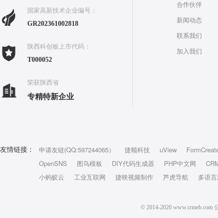
合作伙伴
国家高新技术企业编号：
新闻动态
GR202361002818
联系我们
陕西科创板上市代码：
加入我们
T000052
荣获陕西省
专精特新企业
申请友链(QQ:597244065）
捷顺科技
uView
FormCreat
友情链接：
OpenSNS
图鸟模板
DIY代码生成器
PHP中文网
CR
小蚂蚁云
工业互联网
捷映视频制作
芦虎导航
多语言
© 2014-2026 www.crm