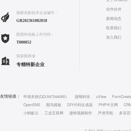
合作伙伴
国家高新技术企业编号：
新闻动态
GR202361002818
联系我们
陕西科创板上市代码：
加入我们
T000052
荣获陕西省
专精特新企业
申请友链(QQ:597244065）
捷顺科技
uView
FormCreat
友情链接：
OpenSNS
图鸟模板
DIY代码生成器
PHP中文网
CR
小蚂蚁云
工业互联网
捷映视频制作
芦虎导航
多语言