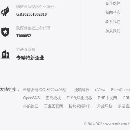
合作伙伴
国家高新技术企业编号：
新闻动态
GR202361002818
联系我们
陕西科创板上市代码：
加入我们
T000052
荣获陕西省
专精特新企业
申请友链(QQ:597244065）
捷顺科技
uView
FormCreat
友情链接：
OpenSNS
图鸟模板
DIY代码生成器
PHP中文网
CR
小蚂蚁云
工业互联网
捷映视频制作
芦虎导航
多语言
© 2014-2026 www.crm