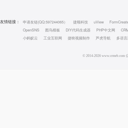
申请友链(QQ:597244065）
捷顺科技
uView
FormCreat
友情链接：
OpenSNS
图鸟模板
DIY代码生成器
PHP中文网
CR
小蚂蚁云
工业互联网
捷映视频制作
芦虎导航
多语言
© 2014-2026 www.crm