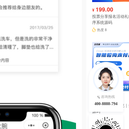
199.00
¥
投票分享报名活动礼
序系统源码
热度 8
3980.00
咨询热线
¥
400-8888-794
智能轮询支付系统｜
源码
热度 8