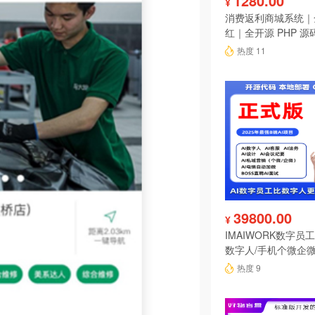
1280.00
¥
消费返利商城系统｜
红｜全开源 PHP 源
热度 11
39800.00
¥
IMAIWORK数字员工d
数字人/手机个微企微
陪练/电销/客服/法
热度 9