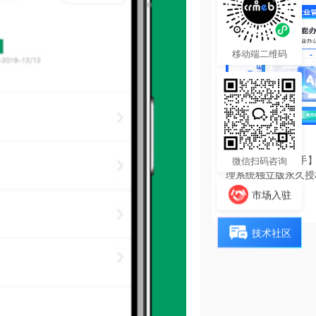
移动端二维码
6980.00
¥
【陀螺匠·企业助手】
微信扫码咨询
理系统独立版永久授
热度 7
市场入驻
技术社区