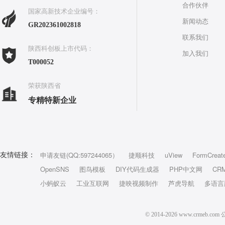
合作伙伴
国家高新技术企业编号：
新闻动态
GR202361002818
联系我们
陕西科创板上市代码：
加入我们
T000052
荣获陕西省
专精特新企业
申请友链(QQ:597244065）
捷顺科技
uView
FormCreat
友情链接：
OpenSNS
图鸟模板
DIY代码生成器
PHP中文网
CR
小蚂蚁云
工业互联网
捷映视频制作
芦虎导航
多语言
© 2014-2026 www.crm