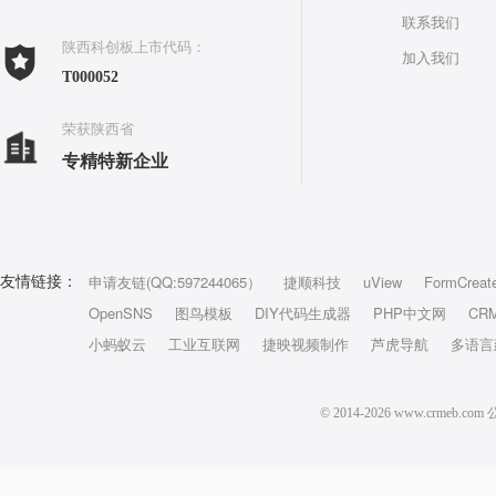
联系我们
陕西科创板上市代码：
加入我们
T000052
荣获陕西省
专精特新企业
申请友链(QQ:597244065）
捷顺科技
uView
FormCreat
友情链接：
OpenSNS
图鸟模板
DIY代码生成器
PHP中文网
CR
小蚂蚁云
工业互联网
捷映视频制作
芦虎导航
多语言
© 2014-2026 www.crm