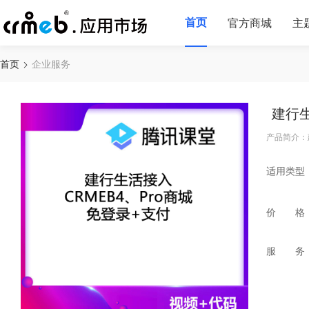
首页
官方商城
主
首页
企业服务
建行生
产品简介：
适用类型
价 格
服 务