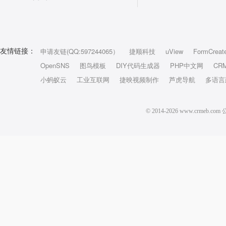
申请友链(QQ:597244065）
捷顺科技
uView
FormCreat
友情链接：
OpenSNS
图鸟模板
DIY代码生成器
PHP中文网
CR
小蚂蚁云
工业互联网
捷映视频制作
芦虎导航
多语言
© 2014-2026 www.crm