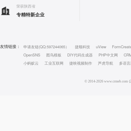
荣获陕西省
专精特新企业
申请友链(QQ:597244065）
捷顺科技
uView
FormCreat
友情链接：
OpenSNS
图鸟模板
DIY代码生成器
PHP中文网
CR
小蚂蚁云
工业互联网
捷映视频制作
芦虎导航
多语言
© 2014-2026 www.crm