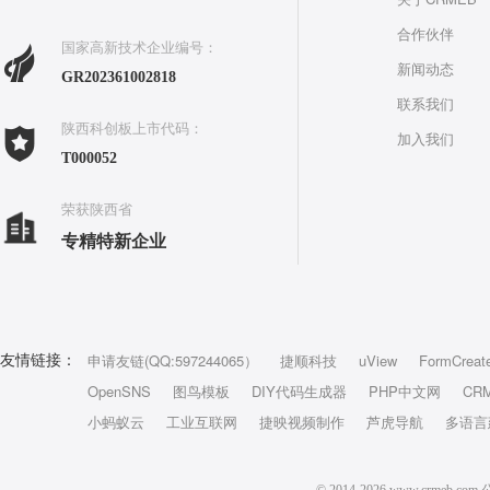
合作伙伴
国家高新技术企业编号：
新闻动态
GR202361002818
联系我们
陕西科创板上市代码：
加入我们
T000052
荣获陕西省
专精特新企业
申请友链(QQ:597244065）
捷顺科技
uView
FormCreat
友情链接：
OpenSNS
图鸟模板
DIY代码生成器
PHP中文网
CR
小蚂蚁云
工业互联网
捷映视频制作
芦虎导航
多语言