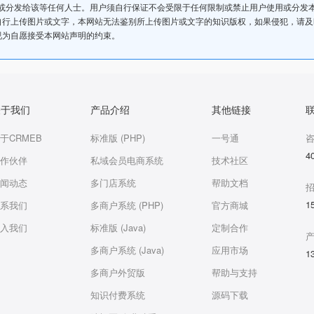
或分发给该等任何人士。用户须自行保证不会受限于任何限制或禁止用户使用或分发
自行上传图片或文字，本网站无法鉴别所上传图片或文字的知识版权，如果侵犯，请
视为自愿接受本网站声明的约束。
关于我们
产品介绍
其他链接
于CRMEB
标准版 (PHP)
一号通
4
作伙伴
私域会员电商系统
技术社区
闻动态
多门店系统
帮助文档
1
系我们
多商户系统 (PHP)
官方商城
入我们
标准版 (Java)
定制合作
多商户系统 (Java)
应用市场
1
多商户外贸版
帮助与支持
知识付费系统
源码下载