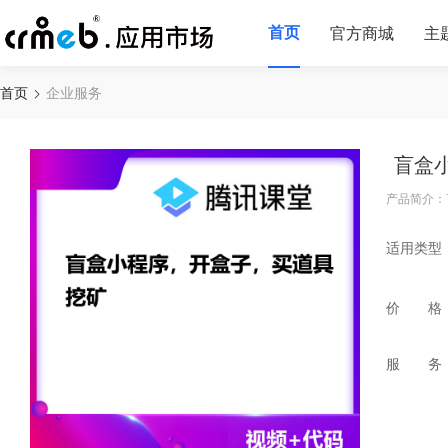
首页
官方商城
主
首页
企业服务
盲盒
产品简介：
适用类型
价 格
服 务