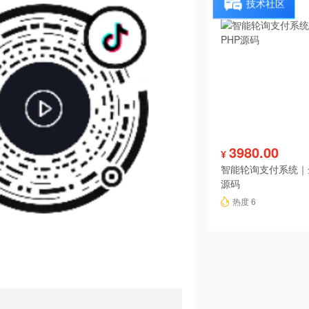
技术社区
3980.00
¥
智能轮询支付系统｜
源码
热度 6