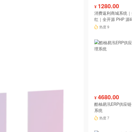
1280.00
¥
消费返利商城系统｜
红｜全开源 PHP 源
热度 9
4680.00
¥
酷柚易汛ERP供应
系统
热度 7