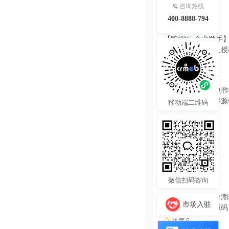
咨询热线
400-8888-794
6980.00
¥
【陀螺匠·企业助手】
理系统独立版永久授
热度 7
移动端二维码
微信扫码咨询
3000.00
¥
好物盲盒开发制作潮
市场入驻
软件系统小程序源码
热度 6