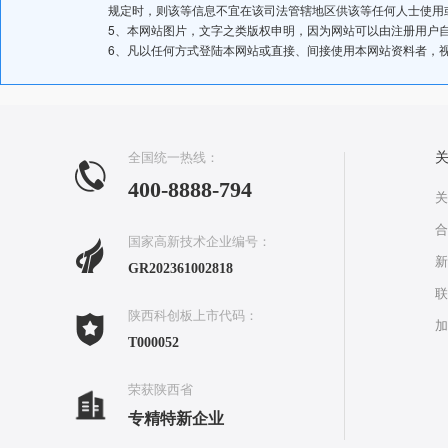
规定时，则该等信息不宜在该司法管辖地区供该等任何人士使用
5、本网站图片，文字之类版权申明，因为网站可以由注册用户
6、凡以任何方式登陆本网站或直接、间接使用本网站资料者，
全国统一热线：
400-8888-794
关
合
国家高新技术企业编号：
新
GR202361002818
联
陕西科创板上市代码：
加
T000052
荣获陕西省
专精特新企业