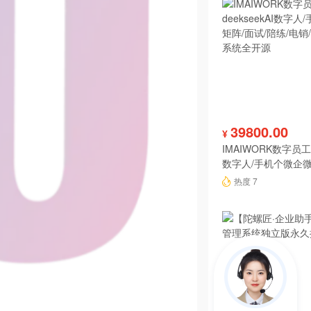
39800.00
¥
IMAIWORK数字员工d
数字人/手机个微企微
陪练/电销/客服/法
热度 7