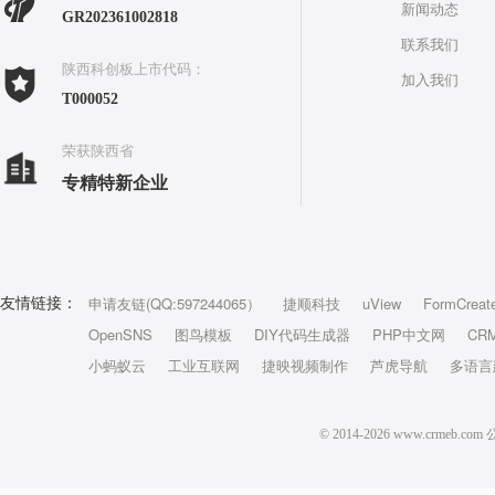
新闻动态
GR202361002818
联系我们
陕西科创板上市代码：
加入我们
T000052
荣获陕西省
专精特新企业
申请友链(QQ:597244065）
捷顺科技
uView
FormCreat
友情链接：
OpenSNS
图鸟模板
DIY代码生成器
PHP中文网
CR
小蚂蚁云
工业互联网
捷映视频制作
芦虎导航
多语言
© 2014-2026 www.crm