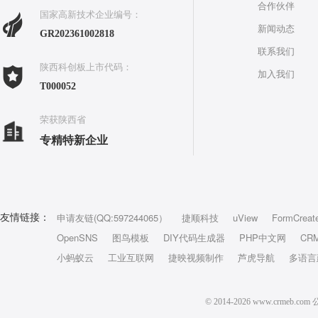
合作伙伴
国家高新技术企业编号：
新闻动态
GR202361002818
联系我们
陕西科创板上市代码：
加入我们
T000052
荣获陕西省
专精特新企业
申请友链(QQ:597244065）
捷顺科技
uView
FormCreat
友情链接：
OpenSNS
图鸟模板
DIY代码生成器
PHP中文网
CR
小蚂蚁云
工业互联网
捷映视频制作
芦虎导航
多语言
© 2014-2026 www.crm