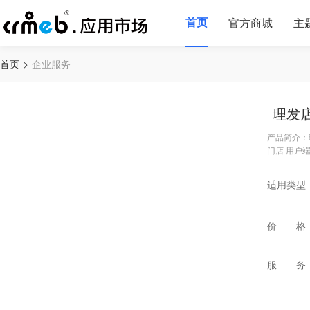
首页
官方商城
主
首页
企业服务
理发
产品简介：
门店 用户端
适用类型
价 格
服 务