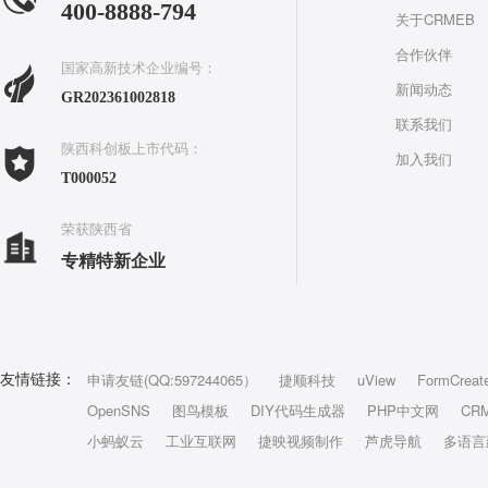
400-8888-794
关于CRMEB
合作伙伴
国家高新技术企业编号：
新闻动态
GR202361002818
联系我们
陕西科创板上市代码：
加入我们
T000052
荣获陕西省
专精特新企业
申请友链(QQ:597244065）
捷顺科技
uView
FormCreat
友情链接：
OpenSNS
图鸟模板
DIY代码生成器
PHP中文网
CR
小蚂蚁云
工业互联网
捷映视频制作
芦虎导航
多语言