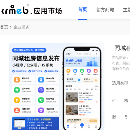
首页
官方商城
主
首页
企业服务
同城
产品简介：
布费、刷新
有独立后台
适用类型
价 格
服 务