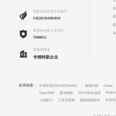
合
国家高新技术企业编号：
新
GR202361002818
联
陕西科创板上市代码：
加
T000052
荣获陕西省
专精特新企业
申请友链(QQ:597244065）
捷顺科技
uView
友情链接：
OpenSNS
图鸟模板
DIY代码生成器
PHP
小蚂蚁云
工业互联网
捷映视频制作
芦虎导