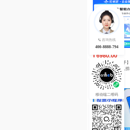
咨询热线
400-8888-794
6980.00
¥
【陀螺匠·企业助手】
理系统独立版永久授
热度 46
移动端二维码