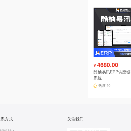
4680.00
¥
酷柚易汛ERP供应
系统
热度 40
联系方式
关注我们
咨询热线：