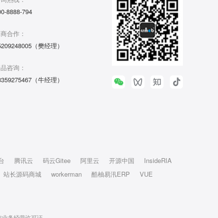
00-8888-794
招商合作：
5209248005（樊经理）
产品咨询：
3359275467（牛经理）
台
腾讯云
码云Gitee
阿里云
开源中国
InsideRIA
站长源码商城
workerman
酷柚易汛ERP
VUE