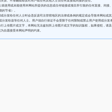
的失误、不准确或错误对用户或任何其他人士负任何直接或间接的责任。
人士就使用或未能使用本网站所提供的信息或任何链接或项目所引致的任何直接、间接
期的节省）。
用或分发给任何人士时会违反该司法管辖地区的法律或条例的规定或会导致本网站或
或分发给该等任何人士。用户须自行保证不会受限于任何限制或禁止用户使用或分发
自行上传图片或文字，本网站无法鉴别所上传图片或文字的知识版权，如果侵犯，请
视为自愿接受本网站声明的约束。