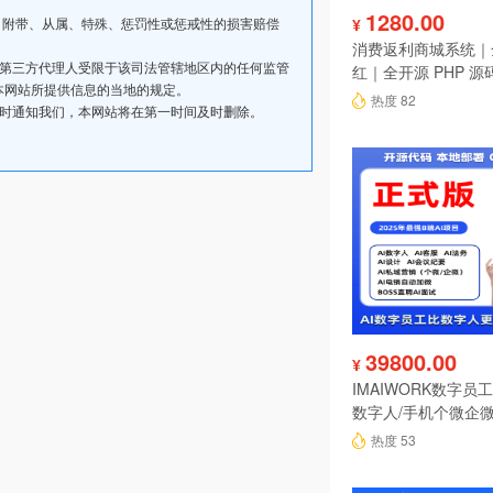
1280.00
、附带、从属、特殊、惩罚性或惩戒性的损害赔偿
¥
消费返利商城系统｜
其第三方代理人受限于该司法管辖地区内的任何监管
红｜全开源 PHP 源
本网站所提供信息的当地的规定。
热度 82
及时通知我们，本网站将在第一时间及时删除。
39800.00
¥
IMAIWORK数字员工d
数字人/手机个微企微
陪练/电销/客服/法
热度 53