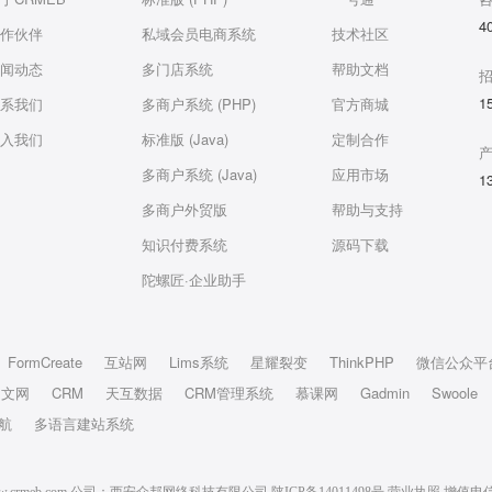
4
作伙伴
私域会员电商系统
技术社区
闻动态
多门店系统
帮助文档
1
系我们
多商户系统 (PHP)
官方商城
入我们
标准版 (Java)
定制合作
多商户系统 (Java)
应用市场
1
多商户外贸版
帮助与支持
知识付费系统
源码下载
陀螺匠·企业助手
FormCreate
互站网
Lims系统
星耀裂变
ThinkPHP
微信公众平
中文网
CRM
天互数据
CRM管理系统
慕课网
Gadmin
Swoole
航
多语言建站系统