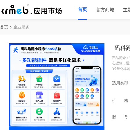
首页
官方商城
主
首页
企业服务
码科
产品简介：
心逻辑，通
“轻量化本
适用类型
价 格
服 务