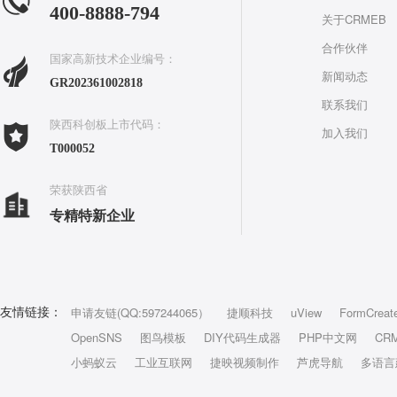
400-8888-794
关于CRMEB
合作伙伴
国家高新技术企业编号：
新闻动态
GR202361002818
联系我们
陕西科创板上市代码：
加入我们
T000052
荣获陕西省
专精特新企业
申请友链(QQ:597244065）
捷顺科技
uView
FormCreat
友情链接：
OpenSNS
图鸟模板
DIY代码生成器
PHP中文网
CR
小蚂蚁云
工业互联网
捷映视频制作
芦虎导航
多语言