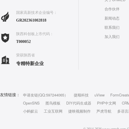
合作伙伴
国家高新技术企业编号：
新闻动态
GR202361002818
联系我们
陕西科创板上市代码：
加入我们
T000052
荣获陕西省
专精特新企业
申请友链(QQ:597244065）
捷顺科技
uView
FormCreat
友情链接：
OpenSNS
图鸟模板
DIY代码生成器
PHP中文网
CR
小蚂蚁云
工业互联网
捷映视频制作
芦虎导航
多语言