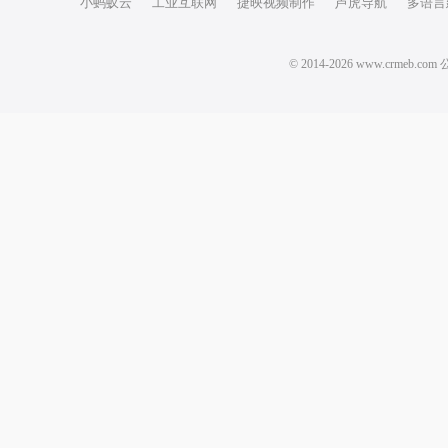
小蚂蚁云
工业互联网
捷映视频制作
芦虎导航
多语言
© 2014-2026 www.crm