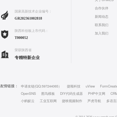
合作伙伴
国家高新技术企业编号：
新闻动态
GR202361002818
联系我们
陕西科创板上市代码：
加入我们
T000052
荣获陕西省
专精特新企业
申请友链(QQ:597244065）
捷顺科技
uView
FormCreat
友情链接：
OpenSNS
图鸟模板
DIY代码生成器
PHP中文网
CR
小蚂蚁云
工业互联网
捷映视频制作
芦虎导航
多语言