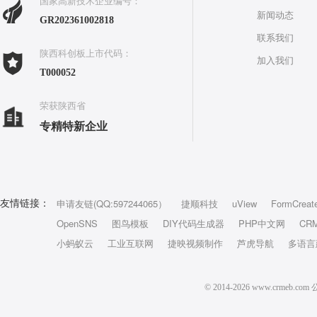
国家高新技术企业编号：
新闻动态
GR202361002818
联系我们
陕西科创板上市代码：
加入我们
T000052
荣获陕西省
专精特新企业
申请友链(QQ:597244065）
捷顺科技
uView
FormCreat
友情链接：
OpenSNS
图鸟模板
DIY代码生成器
PHP中文网
CR
小蚂蚁云
工业互联网
捷映视频制作
芦虎导航
多语言
© 2014-2026 www.crm