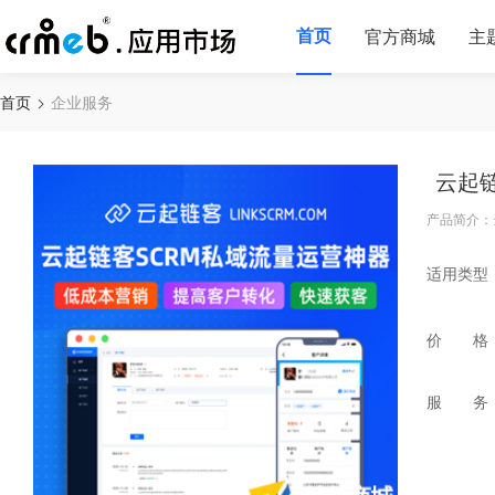
首页
官方商城
主
首页
企业服务
云起
产品简介：
适用类型
价 格
服 务