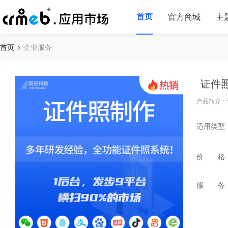
首页
官方商城
主
首页
企业服务
证件
产品简介：
适用类型
价 格
服 务