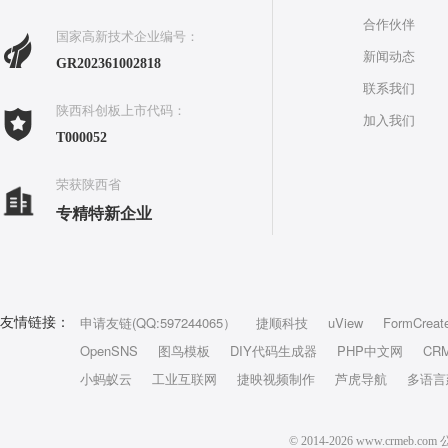
合作伙伴
国家高新技术企业编号：
新闻动态
GR202361002818
联系我们
陕西科创板上市代码：
加入我们
T000052
荣获陕西省
专精特新企业
申请友链(QQ:597244065）
捷顺科技
uView
FormCreat
友情链接：
OpenSNS
图鸟模板
DIY代码生成器
PHP中文网
CR
小蚂蚁云
工业互联网
捷映视频制作
芦虎导航
多语言
© 2014-2026 www.crm