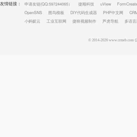
申请友链(QQ:597244065）
捷顺科技
uView
FormCreat
友情链接：
OpenSNS
图鸟模板
DIY代码生成器
PHP中文网
CR
小蚂蚁云
工业互联网
捷映视频制作
芦虎导航
多语言
© 2014-2026 www.crm