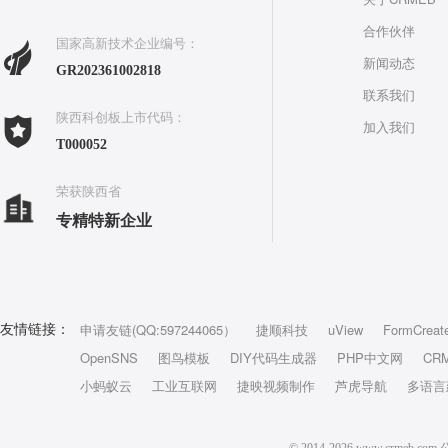
合作伙伴
国家高新技术企业编号：
新闻动态
GR202361002818
联系我们
陕西科创板上市代码：
加入我们
T000052
荣获陕西省
专精特新企业
申请友链(QQ:597244065）
捷顺科技
uView
FormCreat
友情链接：
OpenSNS
图鸟模板
DIY代码生成器
PHP中文网
CR
小蚂蚁云
工业互联网
捷映视频制作
芦虎导航
多语言