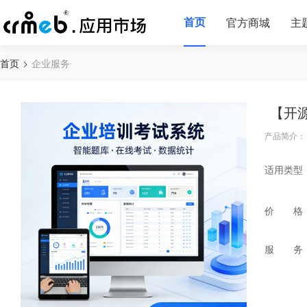
首页
官方商城
主
首页
企业服务
【开
产品简介：
适用类型
价 格
服 务