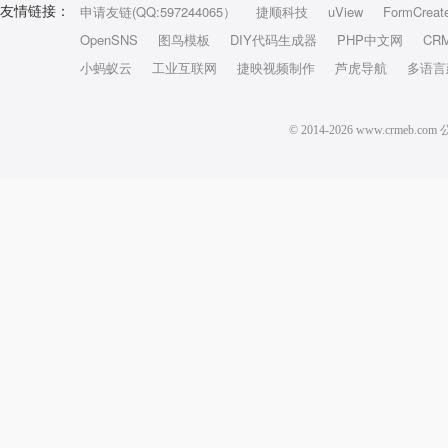
申请友链(QQ:597244065）
捷顺科技
uView
FormCreat
友情链接：
OpenSNS
图鸟模板
DIY代码生成器
PHP中文网
CR
小蚂蚁云
工业互联网
捷映视频制作
芦虎导航
多语言
© 2014-2026 www.crm