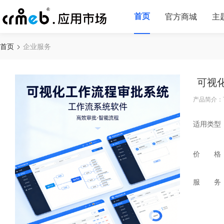
首页
官方商城
主
首页
企业服务
可视
产品简介：
适用类型
价 格
服 务