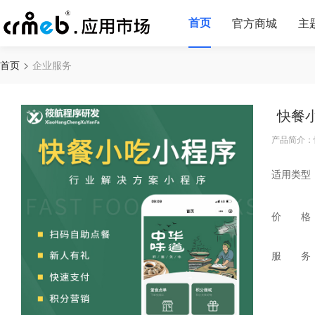
首页
官方商城
主
首页
企业服务
快餐
产品简介：
适用类型
价 格
服 务