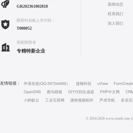
新闻动态
GR202361002818
联系我们
陕西科创板上市代码：
加入我们
T000052
荣获陕西省
专精特新企业
申请友链(QQ:597244065）
捷顺科技
uView
FormCreat
友情链接：
OpenSNS
图鸟模板
DIY代码生成器
PHP中文网
CR
小蚂蚁云
工业互联网
捷映视频制作
芦虎导航
多语言
© 2014-2026 www.crm