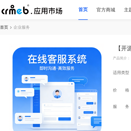
首页
官方商城
主
首页
企业服务
【开
产品简介：
适用类型
价 格
服 务