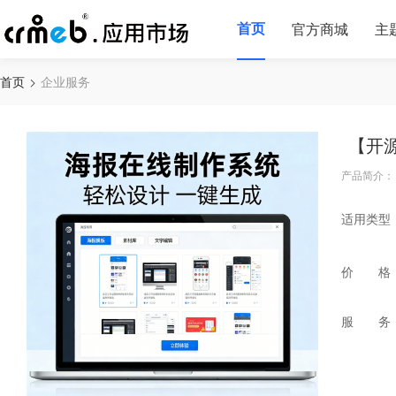
首页
官方商城
主
首页
企业服务
【开
产品简介：
适用类型
价 格
服 务