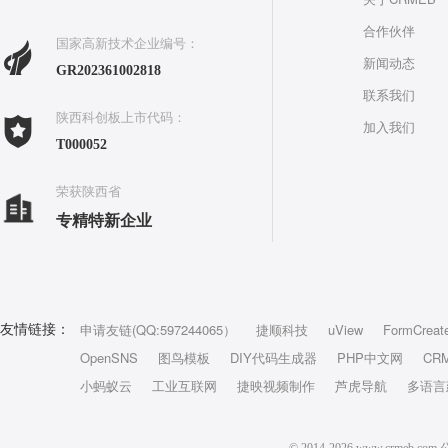
合作伙伴
国家高新技术企业编号：
新闻动态
GR202361002818
联系我们
陕西科创板上市代码：
加入我们
T000052
荣获陕西省
专精特新企业
申请友链(QQ:597244065）
捷顺科技
uView
FormCreat
友情链接：
OpenSNS
图鸟模板
DIY代码生成器
PHP中文网
CR
小蚂蚁云
工业互联网
捷映视频制作
芦虎导航
多语言