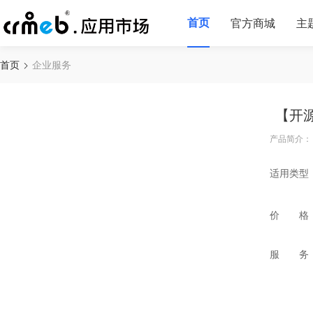
首页
官方商城
主
首页
企业服务
【开
产品简介：
适用类型
价 格
服 务