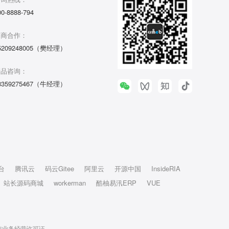
00-8888-794
招商合作：
5209248005（樊经理）
产品咨询：
3359275467（牛经理）
台
腾讯云
码云Gitee
阿里云
开源中国
InsideRIA
站长源码商城
workerman
酷柚易汛ERP
VUE