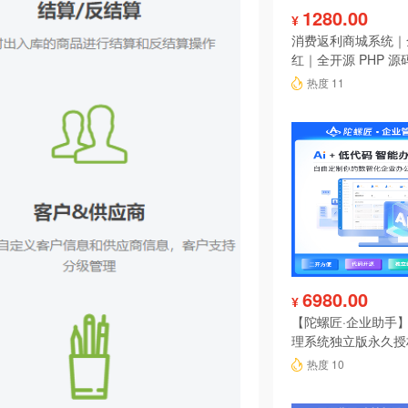
1280.00
¥
消费返利商城系统｜
红｜全开源 PHP 源
热度 11
6980.00
¥
【陀螺匠·企业助手】
理系统独立版永久授
热度 10