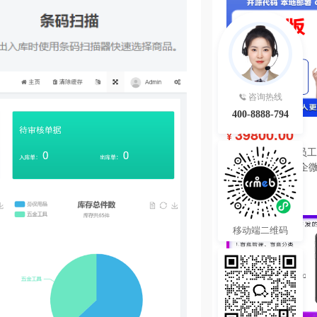
咨询热线
400-8888-794
39800.00
¥
IMAIWORK数字员工d
数字人/手机个微企微
陪练/电销/客服/法
热度 9
移动端二维码