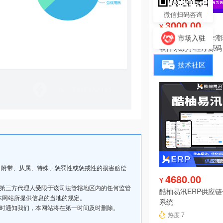
微信扫码咨询
3000.00
¥
好物盲盒开发制作潮
市场入驻
软件系统小程序源码
热度 8
技术社区
、附带、从属、特殊、惩罚性或惩戒性的损害赔偿
4680.00
¥
其第三方代理人受限于该司法管辖地区内的任何监管
酷柚易汛ERP供应
本网站所提供信息的当地的规定。
系统
及时通知我们，本网站将在第一时间及时删除。
热度 7