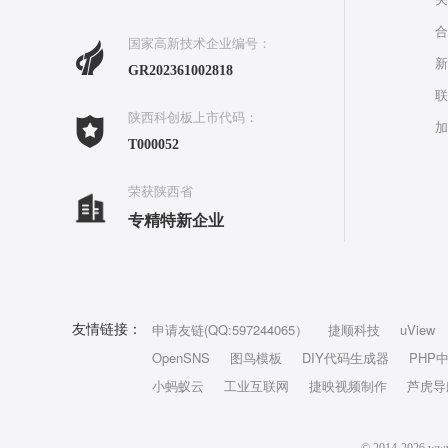
合
国家高新技术企业编号：
新
GR202361002818
联
陕西科创板上市代码：
加
T000052
荣获陕西省
专精特新企业
申请友链(QQ:597244065）
捷顺科技
uView
友情链接：
OpenSNS
图鸟模板
DIY代码生成器
PHP
小蚂蚁云
工业互联网
捷映视频制作
芦虎导