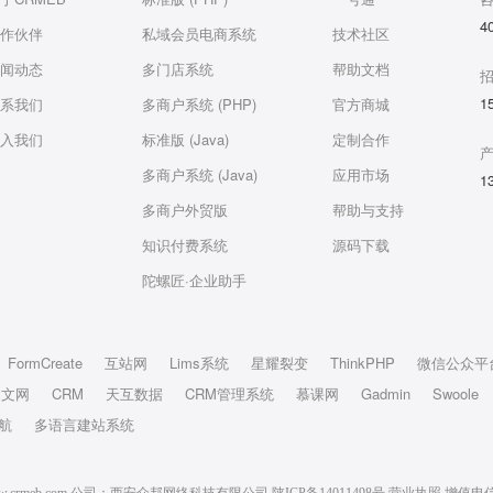
4
作伙伴
私域会员电商系统
技术社区
闻动态
多门店系统
帮助文档
1
系我们
多商户系统 (PHP)
官方商城
入我们
标准版 (Java)
定制合作
多商户系统 (Java)
应用市场
1
多商户外贸版
帮助与支持
知识付费系统
源码下载
陀螺匠·企业助手
FormCreate
互站网
Lims系统
星耀裂变
ThinkPHP
微信公众平
中文网
CRM
天互数据
CRM管理系统
慕课网
Gadmin
Swoole
航
多语言建站系统