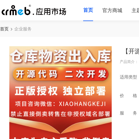
首页
官方商城
主
首页
企业服务
【开
产品简介：
适用类型
价 格
服 务