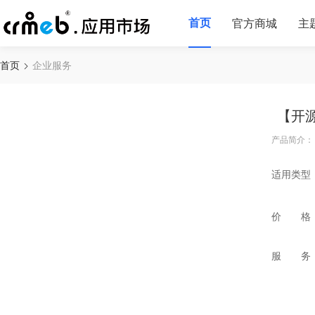
首页
官方商城
主
首页
企业服务
【开
产品简介：
适用类型
价 格
服 务