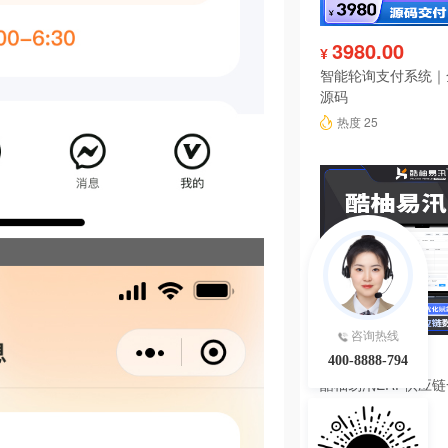
3980.00
¥
智能轮询支付系统｜
源码
热度 25
咨询热线
4680.00
¥
400-8888-794
酷柚易汛ERP供应
系统
热度 22