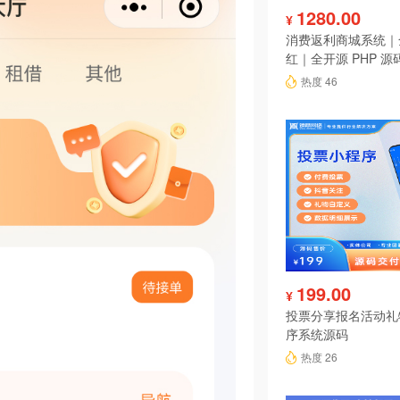
1280.00
¥
消费返利商城系统｜
红｜全开源 PHP 源
热度 46
199.00
¥
投票分享报名活动礼
序系统源码
热度 26