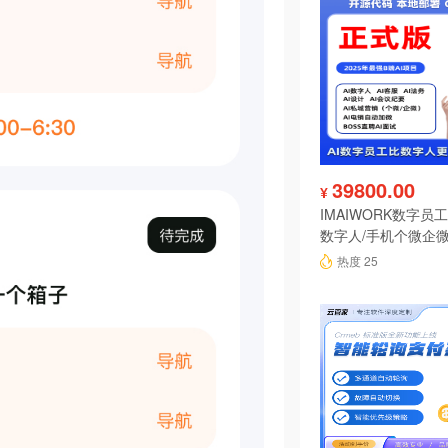
39800.00
¥
IMAIWORK数字员工d
数字人/手机个微企微
陪练/电销/客服/法
热度 25