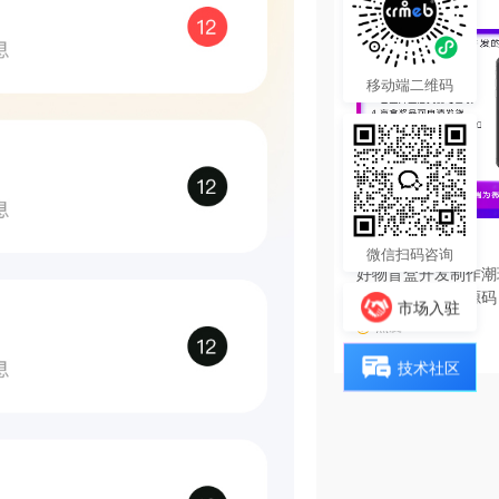
移动端二维码
3000.00
¥
微信扫码咨询
好物盲盒开发制作潮
软件系统小程序源码
市场入驻
热度 20
技术社区