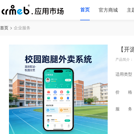
首页
官方商城
主
首页
企业服务
【开
产品简介：
适用类型
价 格
服 务