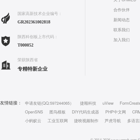
合作伙伴
国家高新技术企业编号：
新闻动态
GR202361002818
联系我们
陕西科创板上市代码：
加入我们
T000052
荣获陕西省
专精特新企业
申请友链(QQ:597244065）
捷顺科技
uView
FormCreat
友情链接：
OpenSNS
图鸟模板
DIY代码生成器
PHP中文网
CR
小蚂蚁云
工业互联网
捷映视频制作
芦虎导航
多语言