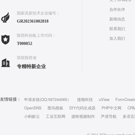
合作伙伴
国家高新技术企业编号：
新闻动态
GR202361002818
联系我们
陕西科创板上市代码：
加入我们
T000052
荣获陕西省
专精特新企业
申请友链(QQ:597244065）
捷顺科技
uView
FormCreat
友情链接：
OpenSNS
图鸟模板
DIY代码生成器
PHP中文网
CR
小蚂蚁云
工业互联网
捷映视频制作
芦虎导航
多语言