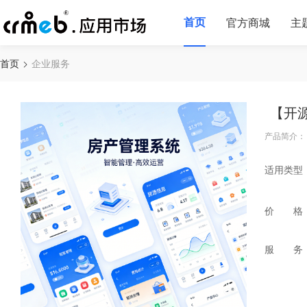
首页
官方商城
主
首页
企业服务
【开
产品简介：
适用类型
价 格
服 务