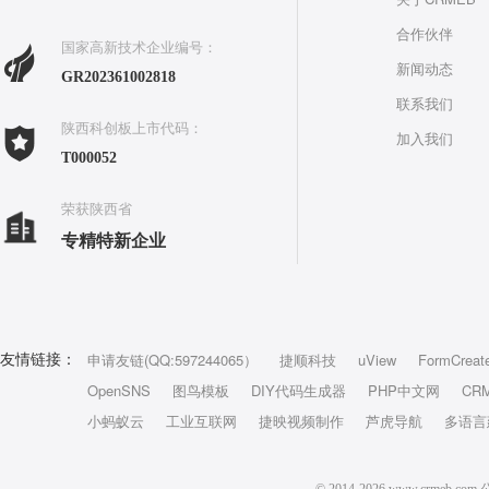
合作伙伴
国家高新技术企业编号：
新闻动态
GR202361002818
联系我们
陕西科创板上市代码：
加入我们
T000052
荣获陕西省
专精特新企业
申请友链(QQ:597244065）
捷顺科技
uView
FormCreat
友情链接：
OpenSNS
图鸟模板
DIY代码生成器
PHP中文网
CR
小蚂蚁云
工业互联网
捷映视频制作
芦虎导航
多语言