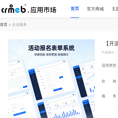
首页
官方商城
主
首页
企业服务
【开
产品简介：
适用类型
价 格
服 务