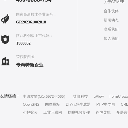
关于CRMEB
合作伙伴
国家高新技术企业编号：
新闻动态
GR202361002818
联系我们
陕西科创板上市代码：
加入我们
T000052
荣获陕西省
专精特新企业
申请友链(QQ:597244065）
捷顺科技
uView
FormCreat
友情链接：
OpenSNS
图鸟模板
DIY代码生成器
PHP中文网
CR
小蚂蚁云
工业互联网
捷映视频制作
芦虎导航
多语言