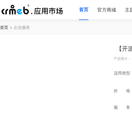
首页
官方商城
主
首页
企业服务
【开
产品简介：
适用类型
价 格
服 务