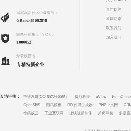
合作伙伴
国家高新技术企业编号：
新闻动态
GR202361002818
联系我们
陕西科创板上市代码：
加入我们
T000052
荣获陕西省
专精特新企业
申请友链(QQ:597244065）
捷顺科技
uView
FormCreat
友情链接：
OpenSNS
图鸟模板
DIY代码生成器
PHP中文网
CR
小蚂蚁云
工业互联网
捷映视频制作
芦虎导航
多语言