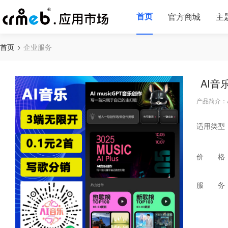
首页
官方商城
主
首页
企业服务
AI音
产品简介：
适用类型
价 格
服 务