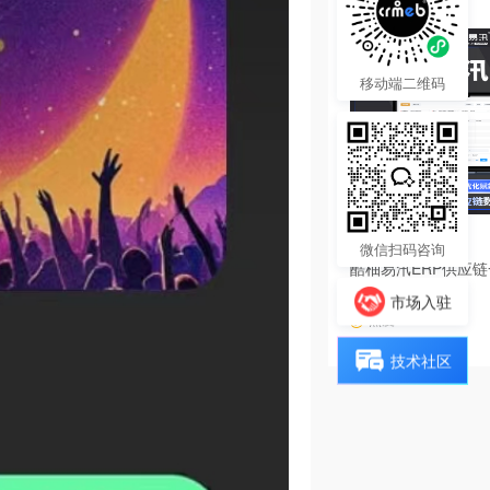
移动端二维码
4680.00
¥
微信扫码咨询
酷柚易汛ERP供应
系统
市场入驻
热度 37
技术社区