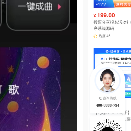
199.00
¥
投票分享报名活动礼
序系统源码
热度 45
咨询热线
6980.00
¥
400-8888-794
【陀螺匠·企业助手】
理系统独立版永久授
热度 45