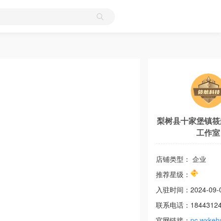
梨树县十家堡镇筱
工作室
店铺类型： 企业
推荐星级：
入驻时间：
2024-09-
联系电话：
1844312
官网链接：
pc.wxkeh