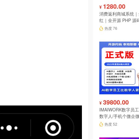
1280.00
¥
消费返利商城系统｜
红｜全开源 PHP 源
热度 76
39800.00
¥
IMAIWORK数字员工d
数字人/手机个微企微
陪练/电销/客服/法
热度 52