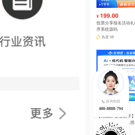
199.00
¥
投票分享报名活动礼
序系统源码
热度 38
咨询热线
6980.00
¥
400-8888-794
【陀螺匠·企业助手】
理系统独立版永久授
热度 37