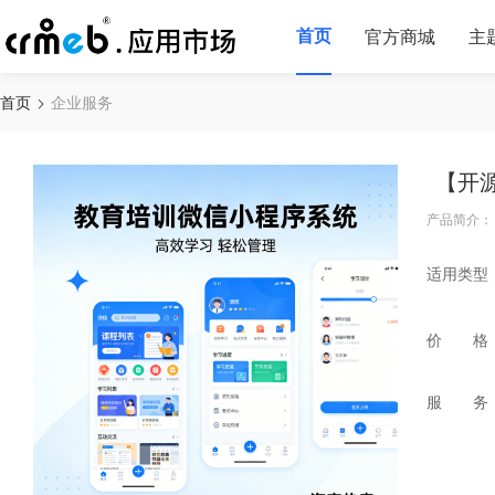
首页
官方商城
主
首页
企业服务
【开
产品简介：
适用类型
价 格
服 务