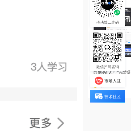
移动端二维码
4680.00
¥
微信扫码咨询
酷柚易汛ERP供应
系统
市场入驻
热度 32
技术社区