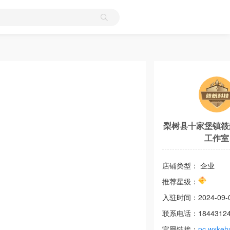
梨树县十家堡镇筱
工作室
店铺类型： 企业
推荐星级：
入驻时间：
2024-09-
联系电话：
1844312
官网链接：
pc.wxkeh