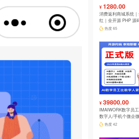
1280.00
¥
消费返利商城系统｜
红｜全开源 PHP 源
热度 65
39800.00
¥
IMAIWORK数字员工d
数字人/手机个微企微
陪练/电销/客服/法
热度 42