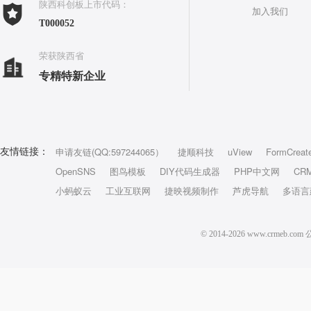
陕西科创板上市代码：
加入我们
T000052
荣获陕西省
专精特新企业
申请友链(QQ:597244065）
捷顺科技
uView
FormCreat
友情链接：
OpenSNS
图鸟模板
DIY代码生成器
PHP中文网
CR
小蚂蚁云
工业互联网
捷映视频制作
芦虎导航
多语言
© 2014-2026 www.crm