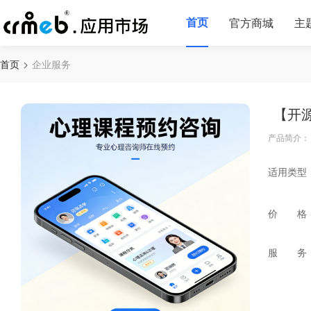
首页
官方商城
主
首页
企业服务
【开
产品简介：
适用类型
价 格
服 务