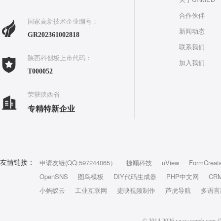
合作伙伴
国家高新技术企业编号：
新闻动态
GR202361002818
联系我们
陕西科创板上市代码：
加入我们
T000052
荣获陕西省
专精特新企业
申请友链(QQ:597244065）
捷顺科技
uView
FormCreat
友情链接：
OpenSNS
图鸟模板
DIY代码生成器
PHP中文网
CR
小蚂蚁云
工业互联网
捷映视频制作
芦虎导航
多语言